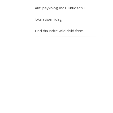
en
Aut. psykolog Inez Knudsen i
overskrift
på
lokalavisen idag
en
for
Find din indre wild child frem
mig
påtrængende
ide
om
dynamisk
helheds
krop
psyke
power
opbygning.
Pludselig
kom
det
til