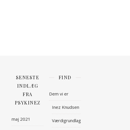
holde
øje
med
det
på
hjemmesiden.
SENESTE
FIND
INDLÆG
Dem vi er
FRA
PSYKINEZ
Inez Knudsen
maj 2021
Værdigrundlag