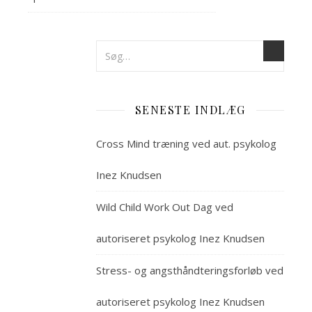
Cross
Mind
i
psykologisk
praksis
skaber
psykisk
SENESTE INDLÆG
power
og
Cross Mind træning ved aut. psykolog
robusthed
C
ross
Inez Knudsen
Mind
Wild Child Work Out Dag ved
træn
Jeg
autoriseret psykolog Inez Knudsen
har
længe
Stress- og angsthåndteringsforløb ved
ledt
efter
autoriseret psykolog Inez Knudsen