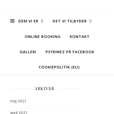
DEM VI ER
DET VI TILBYDER
ONLINE BOOKING
KONTAKT
GALLERI
PSYKINEZ PÅ FACEBOOK
COOKIEPOLITIK (EU)
Cros
ARKIVER
Mind
maj 2021
april 2021