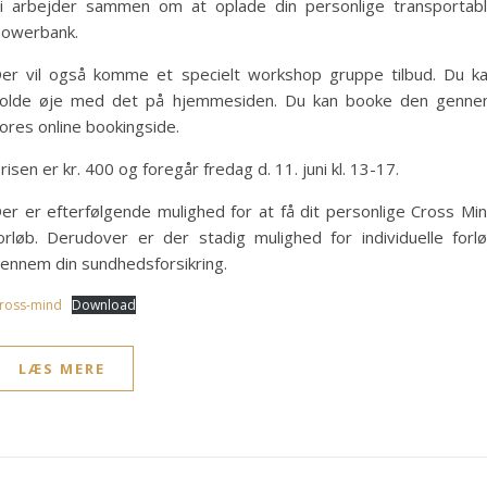
i arbejder sammen om at oplade din personlige transportab
owerbank.
er vil også komme et specielt workshop gruppe tilbud. Du k
olde øje med det på hjemmesiden. Du kan booke den genn
ores online bookingside.
risen er kr. 400 og foregår fredag d. 11. juni kl. 13-17.
er er efterfølgende mulighed for at få dit personlige Cross Mi
orløb. Derudover er der stadig mulighed for individuelle forl
ennem din sundhedsforsikring.
ross-mind
Download
LÆS MERE