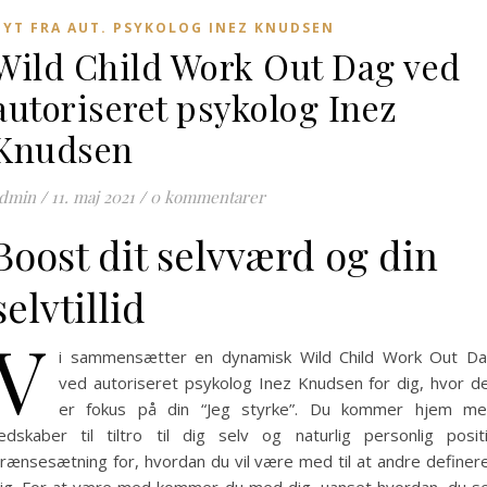
NYT FRA AUT. PSYKOLOG INEZ KNUDSEN
Wild Child Work Out Dag ved
autoriseret psykolog Inez
Knudsen
dmin
/
11. maj 2021
/
0 kommentarer
Boost dit selvværd og din
selvtillid
V
i sammensætter en dynamisk Wild Child Work Out D
ved autoriseret psykolog Inez Knudsen for dig, hvor d
er fokus på din “Jeg styrke”. Du kommer hjem m
edskaber til tiltro til dig selv og naturlig personlig posit
rænsesætning for, hvordan du vil være med til at andre definer