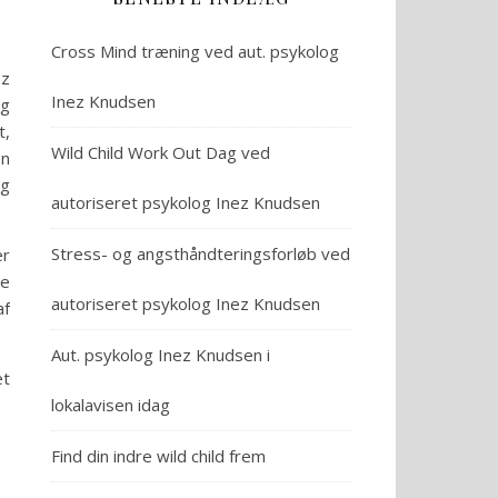
Cross Mind træning ved aut. psykolog
ez
Inez Knudsen
g
t,
Wild Child Work Out Dag ved
en
og
autoriseret psykolog Inez Knudsen
Stress- og angsthåndteringsforløb ved
er
te
autoriseret psykolog Inez Knudsen
af
Aut. psykolog Inez Knudsen i
et
lokalavisen idag
Find din indre wild child frem