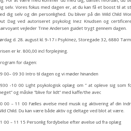
ig. For at være med kommer du med dig, uanset hvordan, du s
ig selv. Vores fokus med dagen er, at du kan få et boost til at s
ed dig selv og din personlighed. Du bliver på din Wild Child Wo
ut Dag ved autoriseret psykolog Inez Knudsen og certificer
lairvoyant vejleder Trine Andersen guidet trygt gennem dagen.
ørdag d. 28. august kl. 9-17 i PsykInez, Storegade 32, 6880 Tarm
risen er kr. 800,00 incl forplejning.
rogram for dagen:
9 00– 09 30 Intro til dagen og vi møder hinanden
930 -10 00 Light psykologisk oplæg om ” at opleve sig som f
eget” og måske ”blive for lidt” med kaffe/the avec
0 00 – 11 00 Fælles øvelse med musik og aktivering af din Ind
ild Child. Du kan være både aktiv og deltage ved blot at være.
1 00 – 11 15 Personlig fordybelse efter øvelse ud fra oplæg