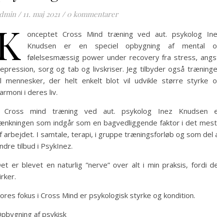
dmin
/
11. maj 2021
/
0 kommentarer
K
onceptet Cross Mind træning ved aut. psykolog In
Knudsen er en speciel opbygning af mental o
følelsesmæssig power under recovery fra stress, angs
epression, sorg og tab og livskriser. Jeg tilbyder også træning
il mennesker, der helt enkelt blot vil udvikle større styrke 
armoni i deres liv.
 Cross mind træning ved aut. psykolog Inez Knudsen 
ænkningen som indgår som en bagvedliggende faktor i det mes
f arbejdet. I samtale, terapi, i gruppe træningsforløb og som del 
ndre tilbud i PsykInez.
et er blevet en naturlig ”nerve” over alt i min praksis, fordi d
irker.
ores fokus i Cross Mind er psykologisk styrke og kondition.
pbygning af psykisk