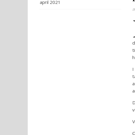
april 2021
a
d
t
h
I
t
a
a
D
v
V
O