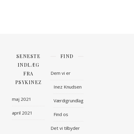
med
dig.
SENESTE
FIND
INDLÆG
Dem vi er
FRA
PSYKINEZ
Inez Knudsen
maj 2021
Værdigrundlag
april 2021
Find os
Det vi tilbyder