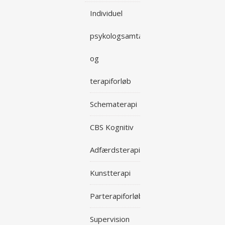
Individuel
psykologsamtale
og
terapiforløb
Schematerapi
CBS Kognitiv
Adfærdsterapi
Kunstterapi
Parterapiforløb
Supervision