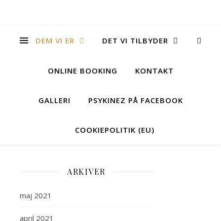
DEM VI ER
DET VI TILBYDER
ONLINE BOOKING
KONTAKT
GALLERI
PSYKINEZ PÅ FACEBOOK
COOKIEPOLITIK (EU)
Dem
ARKIVER
vi
maj 2021
er
april 2021