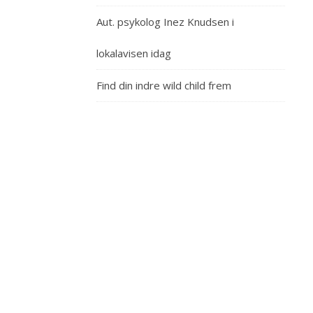
2021,
Aut. psykolog Inez Knudsen i
hvor
jeg
lokalavisen idag
åbner
lokaler
Find din indre wild child frem
i
Storegade
32
i
Tarm
by.
Jeg
tilbyder
som
altid
nær
involverende
samtale