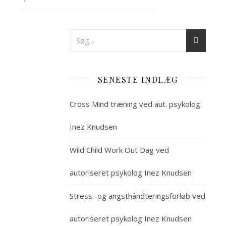
M
it
fi
bl
oprettet
i
SENESTE INDLÆG
2003
som
Cross Mind træning ved aut. psykolog
Inezco
Consult
Inez Knudsen
og
skifter
Wild Child Work Out Dag ved
nu
navn
autoriseret psykolog Inez Knudsen
til
Stress- og angsthåndteringsforløb ved
PsykInez
1.
autoriseret psykolog Inez Knudsen
maj.